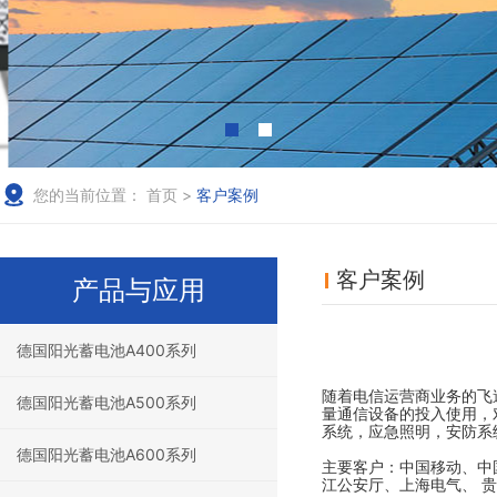
您的当前位置：
首页
>
客户案例
客户案例
产品与应用
德国阳光蓄电池A400系列
随着电信运营商业务的飞
德国阳光蓄电池A500系列
量通信设备的投入使用，
系统，应急照明，安防系
德国阳光蓄电池A600系列
主要客户：中国移动、中
江公安厅、上海电气、 