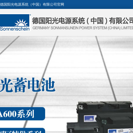
德国阳光电源系统（中国）有限公司官网