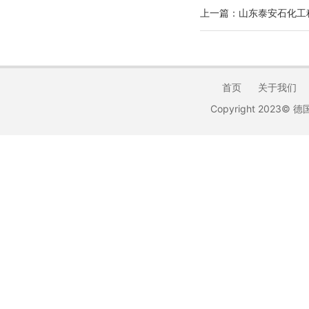
上一篇：
山东泰安石化工
首页
关于我们
Copyright 2023